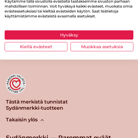
Käytämme tällä sivustolla evästeitä taataksemme sivuston parhaan
mahdollisen toiminnan. Voit hyväksyä kaikki evästeet, muokata omia
Suolaa
0.9 g
evästeasetuksiasi tai kieltää evästeiden käytön. Saat lisätietoja
käyttämistämme evästeistä avaamalla asetukset.
Hyväksy
Tulosta sivu
Jaa tuote
Kiellä evästeet
Muokkaa asetuksia
Tästä merkistä tunnistat
Sydänmerkki-tuotteen
Takaisin ylös
Sydänmerkki — Paremmat eväät