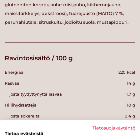
gluteeniton korppujauhe (riisijauho, kikhernejauho,
maissitärkkelys, dekstroosi), tuorejuusto (MAITO) 7 %,
perunahiutale, sitruskuitu, jodioitu suola, mustapippuri.
Ravintosisältö / 100 g
Energiaa
220 kcal
Rasvaa
14 g
josta tyydyttynyttä rasvaa
1.7 g
Hiilihydraatteja
10 g
josta sokereita
0.4 g
Kuitua
1.9 g
Tietosuojakäytäntö
Tietoa evästeistä
Proteiinia
12 g