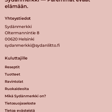
elämään.
Yhteystiedot
Sydänmerkki
Oltermannintie 8
00620 Helsinki
sydanmerkki@sydanliitto.fi
Kuluttajille
Reseptit
Tuotteet
Ravintolat
Ruokaideoita
Mikä Sydänmerkki on?
Tietosuojaseloste
Tietoa evästeistä