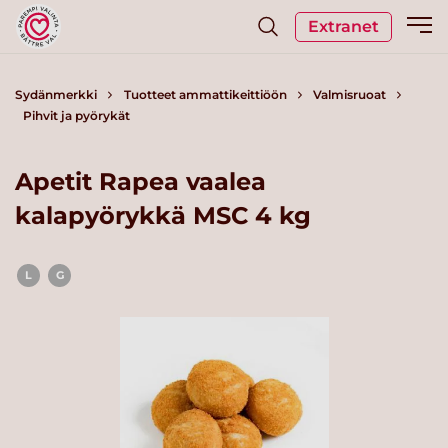
Extranet
Sydänmerkki
Tuotteet ammattikeittiöön
Valmisruoat
Pihvit ja pyörykät
Apetit Rapea vaalea
kalapyörykkä MSC 4 kg
L
G