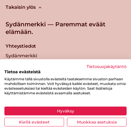
Takaisin ylös
Sydänmerkki — Paremmat eväät
elämään.
Yhteystiedot
Sydänmerkki
Oltermannintie 8
Tietosuojakäytäntö
00620 Helsinki
Tietoa evästeistä
sydanmerkki@sydanliitto.fi
Käytämme tällä sivustolla evästeitä taataksemme sivuston parhaan
mahdollisen toiminnan. Voit hyväksyä kaikki evästeet, muokata omia
evästeasetuksiasi tai kieltää evästeiden käytön. Saat lisätietoja
Kuluttajille
käyttämistämme evästeistä avaamalla asetukset.
Reseptit
Hyväksy
Tuotteet
Ravintolat
Kiellä evästeet
Muokkaa asetuksia
Ruokaideoita