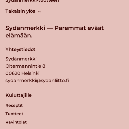
Sydänmerkki-tuotteen
Takaisin ylös
Sydänmerkki — Paremmat eväät
elämään.
Yhteystiedot
Sydänmerkki
Oltermannintie 8
00620 Helsinki
sydanmerkki@sydanliitto.fi
Kuluttajille
Reseptit
Tuotteet
Ravintolat