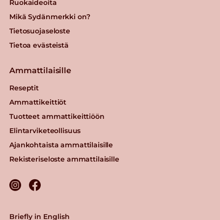
Ruokaideoita
Mikä Sydänmerkki on?
Tietosuojaseloste
Tietoa evästeistä
Ammattilaisille
Reseptit
Ammattikeittiöt
Tuotteet ammattikeittiöön
Elintarviketeollisuus
Ajankohtaista ammattilaisille
Rekisteriseloste ammattilaisille
Briefly in English