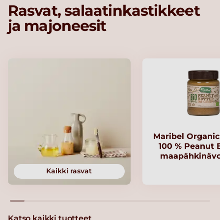
Rasvat, salaatinkastikkeet
ja majoneesit
Maribel Organi
100 % Peanut B
maapähkinävo
Kaikki rasvat
Katso kaikki tuotteet