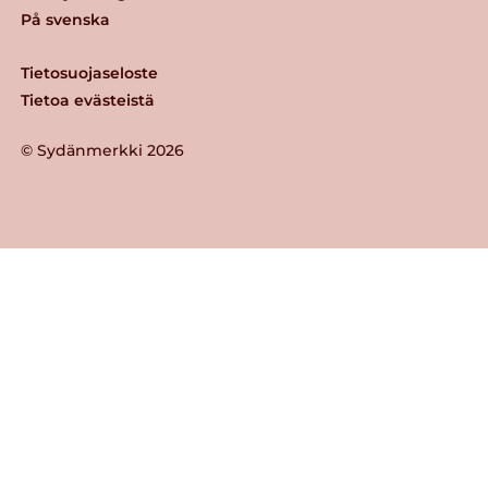
På svenska
Tietosuojaseloste
Tietoa evästeistä
© Sydänmerkki 2026