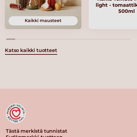
light - tomaatt
500ml
Kaikki mausteet
Katso kaikki tuotteet
Tästä merkistä tunnistat