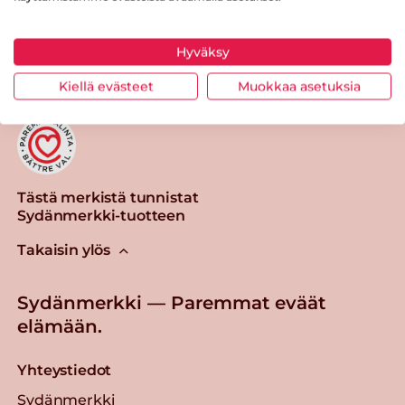
Tulosta sivu
Jaa tuote
Hyväksy
Kiellä evästeet
Muokkaa asetuksia
Tästä merkistä tunnistat
Sydänmerkki-tuotteen
Takaisin ylös
Sydänmerkki — Paremmat eväät
elämään.
Yhteystiedot
Sydänmerkki