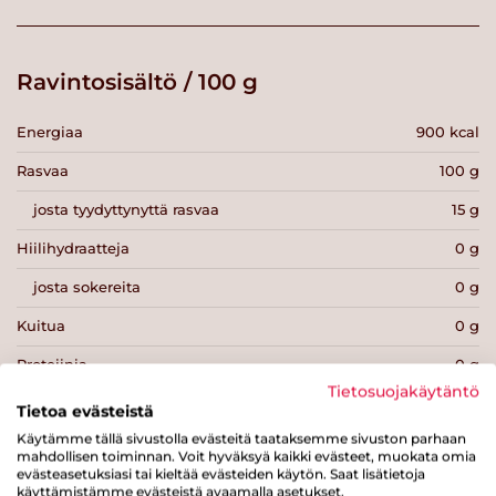
Ravintosisältö / 100 g
Energiaa
900 kcal
Rasvaa
100 g
josta tyydyttynyttä rasvaa
15 g
Hiilihydraatteja
0 g
josta sokereita
0 g
Kuitua
0 g
Proteiinia
0 g
Tietosuojakäytäntö
Suolaa
0 g
Tietoa evästeistä
Käytämme tällä sivustolla evästeitä taataksemme sivuston parhaan
mahdollisen toiminnan. Voit hyväksyä kaikki evästeet, muokata omia
evästeasetuksiasi tai kieltää evästeiden käytön. Saat lisätietoja
käyttämistämme evästeistä avaamalla asetukset.