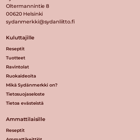
Oltermannintie 8
00620 Helsinki
sydanmerkki@sydanliitto.fi
Kuluttajille
Reseptit
Tuotteet
Ravintolat
Ruokaideoita
Mikä Sydänmerkki on?
Tietosuojaseloste
Tietoa evästeistä
Ammattilaisille
Reseptit
Ammattikeittiöt