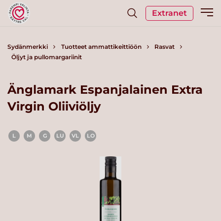
Extranet
Sydänmerkki
Tuotteet ammattikeittiöön
Rasvat
Öljyt ja pullomargariinit
Änglamark Espanjalainen Extra
Virgin Oliiviöljy
L
M
G
LU
VL
LO