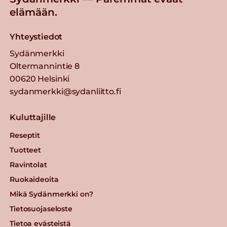
elämään.
Yhteystiedot
Sydänmerkki
Oltermannintie 8
00620 Helsinki
sydanmerkki@sydanliitto.fi
Kuluttajille
Reseptit
Tuotteet
Ravintolat
Ruokaideoita
Mikä Sydänmerkki on?
Tietosuojaseloste
Tietoa evästeistä