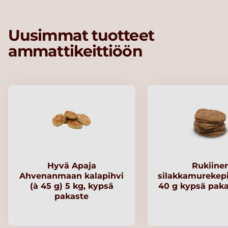
Uusimmat tuotteet
ammattikeittiöön
Hyvä Apaja
Rukiine
Ahvenanmaan kalapihvi
silakkamurekep
(à 45 g) 5 kg, kypsä
40 g kypsä paka
pakaste